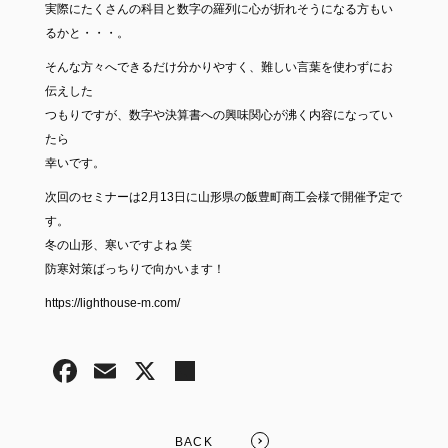
実際にたくさんの科目と数字の羅列に心が折れそうになる方もい
るかと・・・。
そんな方々へできるだけ分かりやすく、難しい言葉を使わずにお
伝えした
つもりですが、数字や決算書への興味関心が沸く内容になってい
たら
幸いです。
次回のセミナーは2月13日に山形県の飯豊町商工会様で開催予定で
す。
冬の山形、寒いですよね 笑
防寒対策ばっちりで向かいます！
https://lighthouse-m.com/
BACK