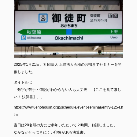
2025年1月21日、社団法人 上野法人会様のお招きでセミナーを開
催しました。
タイトルは
「数字が苦手・簿記がわからない人も大丈夫！ 【ここを見てほし
い！ 決算書】」。
https://www.uenohoujin.or.jp/schedule/event-seminar/entry-1254.h
tml
当日は20名弱の方にご参加いただいて２時間、お話しました。
なかなかとっつきにくい印象がある決算書。