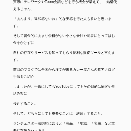
実際にテレワークやZoom会議などを行う機会が増えて、「結構使
えるじゃん」
「あんまり、違和感ないね」的な実感を得た人も多いと思いま
す。
そして資金的にあまり余裕がない小さな会社や弱者にとってはお
金をかけずに
自社の存在やサービスを知ってもらう便利な販促ツールと言えま
す。
前回のブログでは全国から注文が来るカレー屋さんの超アナログ
手法をご紹介
しましたが、手紙にしてもYouTubeにしてもその目的は顧客や見
込み客に
接近すること。
そして、どちらにしても重要なことは「継続」すること。
ランチェスター法則的に言うと「商品」「地域」「客層」など重
要な対象をハッキリ