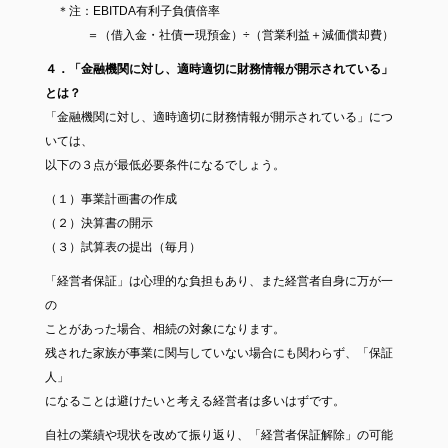
＊注：EBITDA有利子負債倍率
＝（借入金・社債ー現預金）÷（営業利益＋減価償却費）
４．「金融機関に対し、適時適切に財務情報が開示されている」
とは？
「金融機関に対し、適時適切に財務情報が開示されている」につ
いては、
以下の３点が最低必要条件になるでしょう。
（１）事業計画書の作成
（２）決算書の開示
（３）試算表の提出（毎月）
「経営者保証」は心理的な負担もあり、また経営者自身に万が一
の
ことがあった場合、相続の対象になります。
残された家族が事業に関与していない場合にも関わらず、「保証
人」
になることは避けたいと考える経営者は多いはずです。
自社の業績や現状を改めて振り返り、「経営者保証解除」の可能