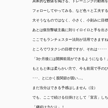
具体的な数値を掲げる、トレーニングの動画を毎日
フォローしてやってみる、など色々と工夫す
大そうなものではなく、小さく、小刻みに目
あとは個別撃破主義に則りイロイロと手を出
ここでもランチェスター法則が活用できます
ところでワタクシの目標ですが、それは･････
「3か月後には開脚前屈ができるようになる！
もともと体は柔らかい方で、今も前屈で手の
･･･、とにかく股関節が固い…。
まだ当分はできる予感はしません（泣）
でも、ここで続ける仕掛けとして「宣言」し
「継続は力なり」！